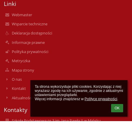
Linki
Webmaster
Wsparcie techniczne
Deklaracja dostępności
Informacje prawne
Polityka prywatności
Metryczka
Mapa strony
O nas
Ta strona wykorzystuje pliki cookies. Korzystając z niej 
Kontakt
wyrażasz zgodę na ich używanie, zgodnie z aktualnymi 
ustawieniami przeglądarki.

Aktualności
Więcej informacji znajdziesz w 
Polityce prywatności
.
Kontakty
OK
Szkoła Podstawowa nr 3 im. Jana Pawła II w Mińsku
Mazowieckim