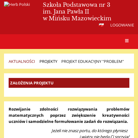
Szkoła Podstawowa nr 3
im. Jana Pawła II
w Mińsku Mazowieckim
LOGOWANIE
AKTUALNOŚCI
PROJEKTY
PROJEKT EDUKACYJNY "PROBLEM"
PROJEKT
ZAŁOŻENIA PROJEKTU
EDUKACYJNY
"PROBLEM"
Rozwijanie zdolności rozwiązywania problemów
matematycznych poprzez zwiększenie kreatywności
uczniów i samodzielne formułowanie zadań do rozwiązania.
Jeżeli nie znasz portu, do którego płyniesz
i wiatry nie będą Ci sprzyjać