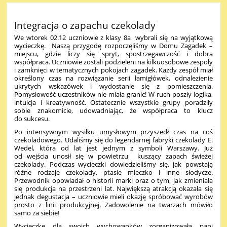
Integracja o zapachu czekolady
We wtorek 02.12
uczniowie z klasy 8a
wybrali się na wyjątkową
wycieczkę. Naszą przygodę rozpoczęliśmy w Domu Zagadek –
miejscu, gdzie liczy się spryt, spostrzegawczość i dobra
współpraca. Uczniowie zostali podzieleni na kilkuosobowe zespoły
i zamknięci w tematycznych pokojach zagadek. Każdy zespół miał
określony czas na rozwiązanie serii łamigłówek, odnalezienie
ukrytych wskazówek i wydostanie się z pomieszczenia.
Pomysłowość uczestników nie miała granic! W ruch poszły logika,
intuicja i kreatywność. Ostatecznie wszystkie grupy poradziły
sobie znakomicie, udowadniając, że współpraca to klucz
do sukcesu.
Po intensywnym wysiłku umysłowym przyszedł czas na coś
czekoladowego. Udaliśmy się do legendarnej fabryki czekolady E.
Wedel, która od lat jest jednym z symboli Warszawy. Już
od wejścia unosił się w powietrzu kuszący zapach świeżej
czekolady. Podczas wycieczki dowiedzieliśmy się, jak powstają
różne rodzaje czekolady, ptasie mleczko i inne słodycze.
Przewodnik opowiadał o historii marki oraz o tym, jak zmieniała
się produkcja na przestrzeni lat. Największą atrakcją okazała się
jednak degustacja – uczniowie mieli okazję spróbować wyrobów
prosto z linii produkcyjnej. Zadowolenie na twarzach mówiło
samo za siebie!
Wycieczkę dla swoich wychowanków zorganizowała pani