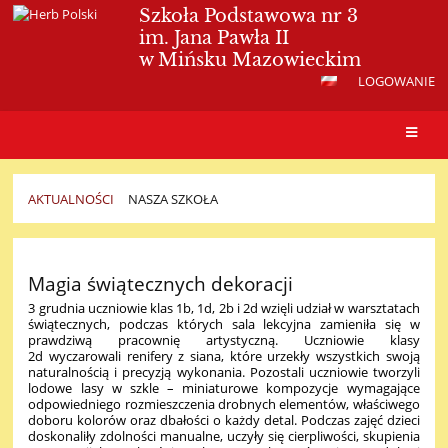
Szkoła Podstawowa nr 3
im. Jana Pawła II
w Mińsku Mazowieckim
LOGOWANIE
AKTUALNOŚCI
NASZA SZKOŁA
Nasza
szkoła
Magia świątecznych dekoracji
3 grudnia uczniowie klas 1b, 1d, 2b i 2d wzięli udział w warsztatach
świątecznych, podczas których sala lekcyjna zamieniła się w
prawdziwą pracownię artystyczną.
Uczniowie klasy
2d wyczarowali renifery z siana, które urzekły wszystkich swoją
naturalnością i precyzją wykonania. Pozostali uczniowie tworzyli
lodowe lasy w szkle – miniaturowe kompozycje wymagające
odpowiedniego rozmieszczenia drobnych elementów, właściwego
doboru kolorów oraz dbałości o każdy detal.
Podczas zajęć dzieci
doskonaliły zdolności manualne, uczyły się cierpliwości, skupienia