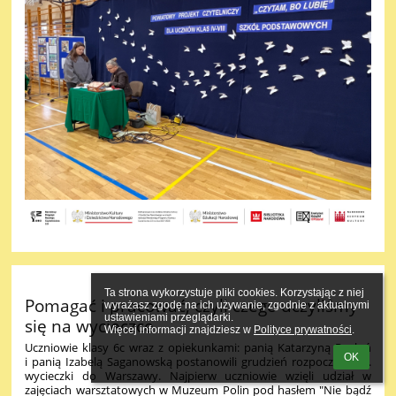
Ta strona wykorzystuje pliki cookies. Korzystając z niej 
Pomagać i pracować, czyli czego uczyliśmy
wyrażasz zgodę na ich używanie, zgodnie z aktualnymi 
ustawieniami przeglądarki.

się na wycieczce
Więcej informacji znajdziesz w 
Polityce prywatności
.
Uczniowie klasy 6c wraz z opiekunkami: panią Katarzyną Rosłoń
OK
i panią Izabelą Saganowską postanowili grudzień rozpocząć od...
wycieczki do Warszawy. Najpierw uczniowie wzięli udział w
zajęciach warsztatowych w Muzeum Polin pod hasłem "Nie bądź