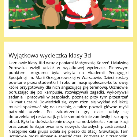
Wyjątkowa wycieczka klasy 3d
Uczniowie klasy IIId wraz z paniami Małgorzatą Korzeń i Malwiną
Porowską wzięli udział w wyjątkowej wycieczce. Pierwszym
punktem programu była wizyta na Akademii Pedagogiki
Specjalnej im. Marii Grzegorzewskiej w Warszawie. Dzieci zostały
powitane przez studentki III roku animacji społeczno-kulturowej,
które przygotowały dla nich angażującą grę terenową. Uczniowie,
poruszając się po kampusie, rozwiązywali zagadki, wykonywali
zadania i pracowali w zespołach, poznając przy tym przestrzeń
i klimat uczelni. Dowiedzieli się, czym różni się wykład od lekcji,
musieli spakować się na uczelnię, a także poznali główne myśli
patronki uczelni. Po zakończeniu gry dzieci udały się
do uczelnianej restauracji, gdzie samodzielnie zamówiły i zakupiły
obiad. Było to doświadczenie uczące samodzielności, komunikacji
oraz zasad funkcjonowania w nowych, dorosłych przestrzeniach.
Następnie cała grupa udała się pieszo do Stacji Grawitacja. Tam
uczniowie mogli aktywnie spędzić czas, korzystając z trampolin,