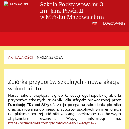
Szkoła Podstawowa nr 3
im. Jana Pawła II
w Mińsku Mazowieckim
LOGOWANIE
AKTUALNOŚCI
NASZA SZKOŁA
Nasza
szkoła
Zbiórka przyborów szkolnych - nowa akacja
wolontariatu
Nasza szkoła przyłącza się do 6. edycji ogólnopolskiej zbiórki
przyborów szkolnych
"Piórniki dla Afryki"
prowadzonej przez
Fundację "Dzieci Afryki".
Akcja polega na zakupieniu piórnika
oraz spakowaniu do niego przyborów szkolnych wymienionych
na plakacie poniżej. Piórniki zostaną przekazane najuboższym
afrykańskim uczniom. Więcej informacji na:
https://dzieciafryki.com/piorniki-do-afryki--edycja-6