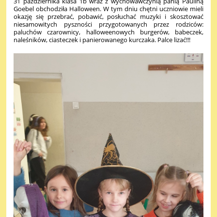
31 października klasa 1b wraz z wychowawczynią panią Pauliną
Goebel obchodziła Halloween. W tym dniu chętni uczniowie mieli
okazję się przebrać, pobawić, posłuchać muzyki i skosztować
niesamowitych pyszności przygotowanych przez rodziców:
paluchów czarownicy, halloweenowych burgerów, babeczek,
naleśników, ciasteczek i panierowanego kurczaka. Palce lizać!!!