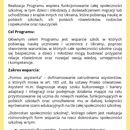
Realizacja Programu wspiera funkcjonowanie całej społeczności
szkolnej, w tym dzieci i młodzieży z doświadczeniem migracji lub
uchodźstwa z krajów innych niż Ukraina, które pobierają naukę w
polskich szkołach, ich polskich rówieśników, rodziców
i opiekunów oraz nauczycieli.
Cel Programu:
Głównym celem Programu jest wsparcie szkół, w których
pobierają naukę uczniowie i uczennice z Ukrainy, poprzez
stworzenie warunków, w których całe społeczności szkolne czują
się bezpiecznie, a dzieci i młodzież mogą budować przyjazne
relacje rówieśnicze oraz rozwijać swoją wiedzę, umiejętności
i kompetencje.
Zakres wsparcia:
„Pomoc asystenta” – dofinansowanie zatrudnienia asystentów,
o których mowa w art. 165 ust. 8a ustawy Prawo oświatowe.
Asystent m.in. diagnozuje etapy szoku kulturowego i bariery
adaptacji i integracji oraz podejmuje działania mające na celu
przystosowanie się ucznia do nowych realiów, funkcjonujących w
polskich szkołach oraz umożliwienie mu w dalszej kolejności
wyrównanie szans edukacyjnych na tle całej społeczności szkolnej.
„Dobrostan społeczności szkolnej”, którego celem jest realizacja
różnorodnych form wsparcia na rzecz dobrostanu społeczności
szkolnej, w tym:
wsparcie dla uczniów - konsultacje specjalistyczne,