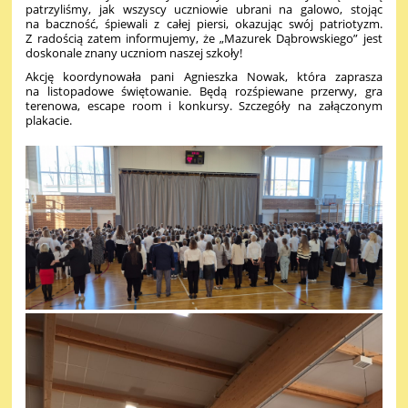
patrzyliśmy, jak wszyscy uczniowie ubrani na galowo, stojąc
na baczność, śpiewali z całej piersi, okazując swój patriotyzm.
Z radością zatem informujemy, że „Mazurek Dąbrowskiego” jest
doskonale znany uczniom naszej szkoły!
Akcję koordynowała pani Agnieszka Nowak, która zaprasza
na listopadowe świętowanie. Będą rozśpiewane przerwy, gra
terenowa, escape room i konkursy. Szczegóły na załączonym
plakacie.