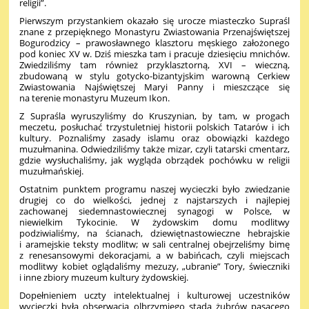
religii”.
Pierwszym przystankiem okazało się urocze miasteczko Supraśl
znane z przepięknego Monastyru Zwiastowania Przenajświętszej
Bogurodzicy – prawosławnego klasztoru męskiego założonego
pod koniec XV w. Dziś mieszka tam i pracuje dziesięciu mnichów.
Zwiedziliśmy tam również przyklasztorną, XVI – wieczną,
zbudowaną w stylu gotycko-bizantyjskim warowną Cerkiew
Zwiastowania Najświętszej Maryi Panny i mieszczące się
na terenie monastyru Muzeum Ikon.
Z Supraśla wyruszyliśmy do Kruszynian, by tam, w progach
meczetu, posłuchać trzystuletniej historii polskich Tatarów i ich
kultury. Poznaliśmy zasady islamu oraz obowiązki każdego
muzułmanina. Odwiedziliśmy także mizar, czyli tatarski cmentarz,
gdzie wysłuchaliśmy, jak wygląda obrządek pochówku w religii
muzułmańskiej.
Ostatnim punktem programu naszej wycieczki było zwiedzanie
drugiej co do wielkości, jednej z najstarszych i najlepiej
zachowanej siedemnastowiecznej synagogi w Polsce, w
niewielkim Tykocinie. W żydowskim domu modlitwy
podziwialiśmy, na ścianach, dziewiętnastowieczne hebrajskie
i aramejskie teksty modlitw; w sali centralnej obejrzeliśmy bimę
z renesansowymi dekoracjami, a w babińcach, czyli miejscach
modlitwy kobiet oglądaliśmy mezuzy, „ubranie” Tory, świeczniki
i inne zbiory muzeum kultury żydowskiej.
Dopełnieniem uczty intelektualnej i kulturowej uczestników
wycieczki była obserwacja olbrzymiego stada żubrów pasącego