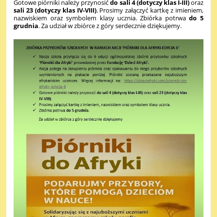
Gotowe piórniki należy przynosić
do sali 4 (dotyczy klas I-III)
oraz
sali 23 (dotyczy klas IV-VIII)
. Prosimy załączyć kartkę z imieniem,
nazwiskiem oraz symbolem klasy ucznia. Zbiórka potrwa
do 5
grudnia
. Za udział w zbiórce z góry serdecznie dziękujemy.