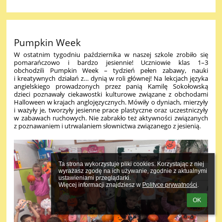
Pumpkin Week
W ostatnim tygodniu października w naszej szkole zrobiło się
pomarańczowo i bardzo jesiennie!
Uczniowie klas 1–3
obchodzili
Pumpkin Week
– tydzień pełen zabawy, nauki
i kreatywnych działań z… dynią w roli głównej! Na lekcjach języka
angielskiego prowadzonych przez panią Kamilę Sokołowską
dzieci
poznawały ciekawostki kulturowe związane z obchodami
Halloween w krajach anglojęzycznych. Mówiły o dyniach, mierzyły
i ważyły je, tworzyły jesienne prace plastyczne oraz uczestniczyły
w zabawach ruchowych. Nie zabrakło też aktywności związanych
z poznawaniem i utrwalaniem słownictwa związanego z jesienią.
Ta strona wykorzystuje pliki cookies. Korzystając z niej 
wyrażasz zgodę na ich używanie, zgodnie z aktualnymi 
ustawieniami przeglądarki.

Więcej informacji znajdziesz w 
Polityce prywatności
.
OK