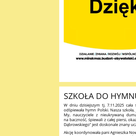
SZKOŁA DO HYMN
W dniu dzisiejszym tj. 7.11.2025 cała
odśpiewała hymn Polski. Nasza szkoła, 
My, nauczyciele z nieukrywaną dumą 
na baczność, śpiewali z całej piersi, o
Dąbrowskiego” jest doskonale znany ucz
Akcję koordynowała pani Agnieszka Now