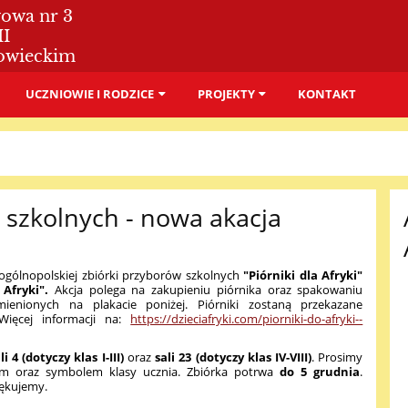
wowa nr 3
II
owieckim
UCZNIOWIE I RODZICE
PROJEKTY
KONTAKT
 szkolnych - nowa akacja
i ogólnopolskiej zbiórki przyborów szkolnych
"Piórniki dla Afryki"
 Afryki".
Akcja polega na zakupieniu piórnika oraz spakowaniu
enionych na plakacie poniżej. Piórniki zostaną przekazane
Więcej informacji na:
https://dzieciafryki.com/piorniki-do-afryki--
li 4 (dotyczy klas I-III)
oraz
sali 23 (dotyczy klas IV-VIII)
. Prosimy
iem oraz symbolem klasy ucznia. Zbiórka potrwa
do 5 grudnia
.
iękujemy.