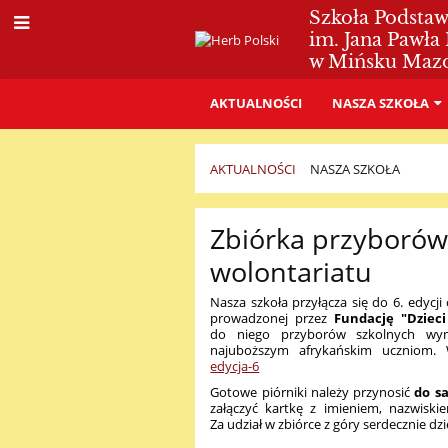
Szkoła Podsta
im. Jana Pawła 
w Mińsku Maz
AKTUALNOŚCI
NASZA SZKOŁA
AKTUALNOŚCI
NASZA SZKOŁA
Nasza
Zbiórka przyborów
szkoła
wolontariatu
Nasza szkoła przyłącza się do 6. edycj
prowadzonej przez
Fundację "Dzieci
do niego przyborów szkolnych wymi
najuboższym afrykańskim uczniom. 
edycja-6
Gotowe piórniki należy przynosić
do sa
załączyć kartkę z imieniem, nazwisk
Za udział w zbiórce z góry serdecznie dz