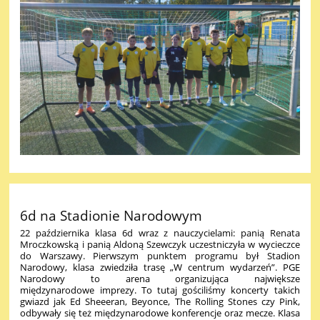
6d na Stadionie Narodowym
22 października klasa 6d wraz z nauczycielami: panią Renata
Mroczkowską i panią Aldoną Szewczyk uczestniczyła
w wycieczce
do Warszawy.
Pierwszym punktem programu był St
adion
Narodowy, klasa zwiedziła trasę „W centrum wydarzeń”.
PGE
Narodowy to arena organizująca największe
międzynarodowe
imprezy.
To tutaj gościliśmy koncerty takich
gwiazd
jak Ed Sheeeran, Beyonce, The Rolling Stones czy Pink,
odbywały się też międzynarodowe konferencje oraz mecze.
Klasa