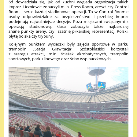
6d dowiedziała się, jak od kuchni wygląda organizacja takich
imprez. Uczniowie zobaczyli m.in. Press Room, areszt
czy Control
Room - serce każdej stadionowej operacji. To w Control Roomie
osoby odpowiedzialne za bezpieczeństwo
i przebieg imprez
podejmują najważniejsze decyzje.
Poza miejscami związanymi
z
operacją stadionową, klasa zobaczyła
także najbardziej
znane punkty areny, czyli szatnię piłkarskiej reprezentacji Polski,
płytę boiska czy trybuny.
Kolejnym punktem wycieczki były zajęcia sportowe w parku
trampolin „Stacja Grawitacja”. Szóstoklasiści korzystali
z szeregu
atrakcji, m.in. ścieżek akrobatycznych, trampolin
sportowych, parku linowego oraz ścian wspinaczkowych.