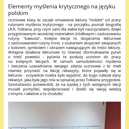
Elementy myślenia krytycznego na języku
polskim
Uczniowie klasy 6c zaczęli omawianie lektury "Hobbit" od pracy
rutynami myślenia krytycznego - na początku poznali biografię
J.R.R. Tolkiena, przy czym sami dla siebie byli nauczycielami, dzięki
przygotowanym wcześniej materiałom źródłowym i zastosowaniu
rutyny "kawusia". Kolejne lekcje to skojarzenia lekturowe
z zastosowaniem rutyny most, z szukaniem skojarzeń związanych
z kolorem, symbolem i obrazem nawiązującym do treści lektury.
Wstępne działania lekturowe to również sformułowanie pytań
o treść powieści - pytania te posłużą uczniom do pracy
na kolejnych lekcjach. W ramach samodzielności myślenia
i ćwiczenia uzasadniania swojego zdania uczniowie z 6c mieli
również przynieść na lekcję rekwizyty, które pojawiły się w
lekturze - oczywiście trzeba było wyjaśnić, do kogo należał dany
rekwizyt, jaka była jego rola w opisanej przez Tolkiena przygodzie.
Szóstoklasiści potwierdzili, że na każdej z tych wstępnych lekcji
musieli pomyśleć, współpracować i dzielić się swoją wiedzą
z innymi. I właśnie o to chodziło!