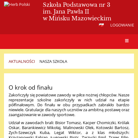
Szkoła Podstawowa nr 3
im. Jana Pawła II
w Mińsku Mazowieckim
LOGOWANIE
AKTUALNOŚCI
NASZA SZKOŁA
Nasza
szkoła
O krok od finału
Zakończyły się powiatowe zawody w piłce nożnej chłopców. Nasze
reprezentacje szkolne zakończyły w nich udział na etapie
półfinałowym. Do finału w obu przypadkach zabrakło bardzo
niewiele. Gratulacje dla naszych uczniów za ambitną postawę oraz
zaangażowanie w zawody sportowe.
Udział w zawodach brali: Bisior Tomasz, Kacper Chomiczki, Królak
Oskar, Barankiewicz Mikołaj, Malinowski Olek, Kotowski Bartosz,
Zych-Szewczyk Kuba, Legat Wiktor, a z klas młodszych:
Krzyżanowski Fabian, Ługowski Piotr, Zarzycki Emil, Trajer Filip,