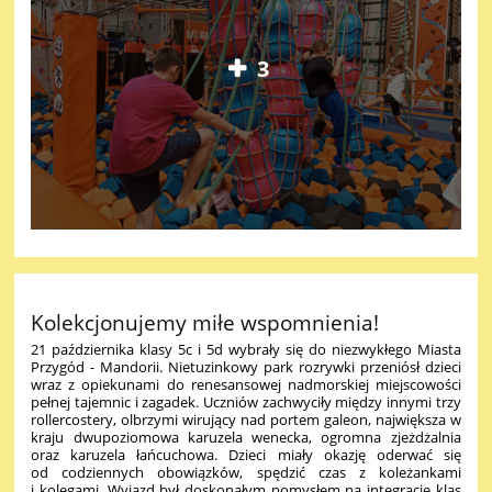
3
Kolekcjonujemy miłe wspomnienia!
21 października klasy 5c i 5d wybrały się do niezwykłego Miasta
Przygód - Mandorii. Nietuzinkowy park rozrywki przeniósł dzieci
wraz z opiekunami do renesansowej nadmorskiej miejscowości
pełnej tajemnic i zagadek.
Uczniów zachwyciły między innymi trzy
rollercostery, olbrzymi wirujący nad portem galeon, największa w
kraju dwupoziomowa karuzela wenecka, ogromna zjeżdżalnia
oraz karuzela łańcuchowa.
Dzieci miały okazję oderwać się
od codziennych obowiązków, spędzić czas z koleżankami
i kolegami. Wyjazd był doskonałym pomysłem na integrację klas