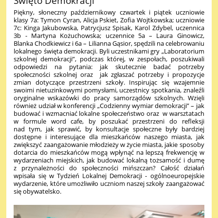
Święto Demokracji
Piękny, słoneczny październikowy czwartek i piątek uczniowie
klasy 7a: Tymon Cyran, Alicja Pskiet, Zofia Wojtkowska; uczniowie
7c: Kinga Jakubowska, Patrycjusz Spisak, Karol Zdybel, uczennica
3b - Martyna Kożuchowska; uczennice 5a – Laura Ginowicz,
Blanka Chodkiewicz i 6a – Lilianna Gąsior, spędzili na celebrowaniu
lokalnego święta demokracji.
Byli uczestnikami gry „Laboratorium
szkolnej demokracji”, podczas której, w zespołach, poszukiwali
odpowiedzi na pytania: jak skutecznie badać potrzeby
społeczności szkolnej oraz jak zgłaszać potrzeby i propozycje
zmian dotyczące przestrzeni szkoły. Inspirując się wzajemnie
swoimi nietuzinkowymi pomysłami, uczestnicy spotkania, znaleźli
oryginalne wskazówki do pracy samorządów szkolnych. Wzięli
również udział w konferencji „Codzienny wymiar demokracji” – jak
budować i wzmacniać lokalne społeczeństwo oraz w warsztatach
w formule word cafe, by poszukać przestrzeni do refleksji
nad tym, jak sprawić, by konsultacje społeczne były bardziej
dostępne i interesujące dla mieszkańców naszego miasta, jak
zwiększyć zaangażowanie młodzieży w życie miasta, jakie sposoby
dotarcia do mieszkańców mogą wpłynąć na lepszą frekwencję w
wydarzeniach miejskich, jak budować lokalną tożsamość i dumę
z przynależności do społeczności mińszczan?
Całość działań
wpisała się w Tydzień Lokalnej Demokracji - ogólnoeuropejskie
wydarzenie, które umożliwiło uczniom naszej szkoły zaangażować
się obywatelsko.